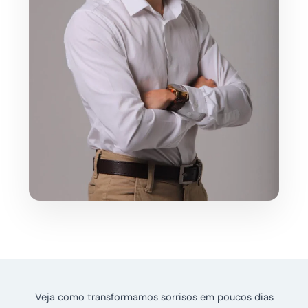
Veja como transformamos sorrisos em poucos dias
Antes
Antes
Depois
Depois