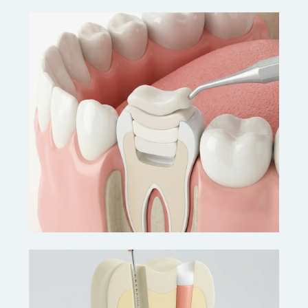
REABILITAÇÃO ORAL
Implantes Dentários
Reposição de dentes com aparência, função e
sensação natural.
VER DETALHES
REABILITAÇÃO ORAL
Restauração Dental
Recuperação de dentes danificados ou