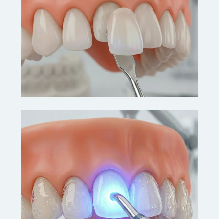
invasivo.
VER DETALHES
ESTÉTICA ODONTOLÓGICA
Lentes em Porcelana
O mais alto padrão em estética dental. Lâminas
ultrafinas de porcelana para um sorriso
impecável e duradouro.
VER DETALHES