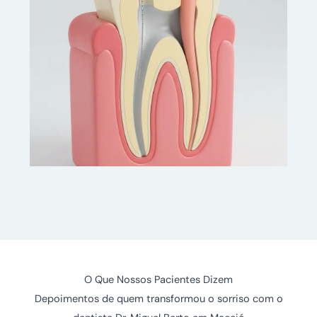
fraturados com material de alta qualidade e
resultado estético integrado ao sorriso.
VER DETALHES
REABILITAÇÃO ORAL
Tratamento de Canal
Preservação do dente natural com precisão,
tecnologia moderna e o mínimo de desconforto
possível.
O Que Nossos Pacientes Dizem
Depoimentos de quem transformou o sorriso com o
VER DETALHES