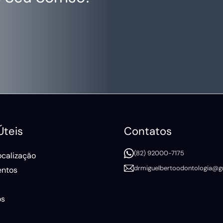
Úteis
Contatos
(82) 92000-7175
ocalização
drmiguelbertoodontologia@g
ntos
ós