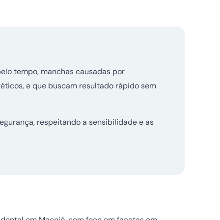
pelo tempo, manchas causadas por
stéticos, e que buscam resultado rápido sem
egurança, respeitando a sensibilidade e as
ca dental em Maceió, com foco em facetas em